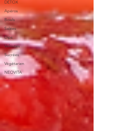
DÉTOX
Apéros
Bowls
Salées
Dips
Veloutés
Sucrées
Végétarien
NEOVITA