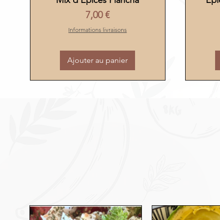
Mix d'Épices Plancha
Épi
Prix
7,00 €
Informations livraisons
Ajouter au panier