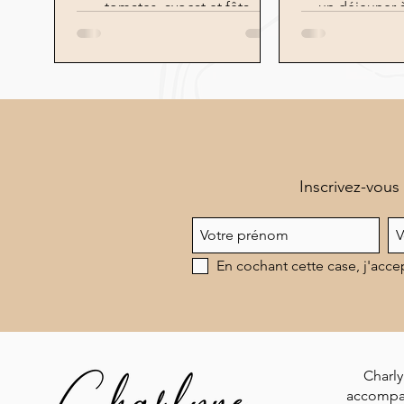
tomates, avocat et fêta.
un déjeuner 
trava
Inscrivez-vous
En cochant cette case, j'acce
Charly
accompa