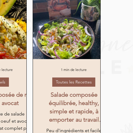
 lecture
1 min de lecture
wls
Toutes les Recettes
osée de riz,
Salade composée
 avocat
équilibrée, healthy,
simple et rapide, à
te de salade
emporter au travail
oeuf et avocat
facilement
lat complet pour
Peu d'ingrédients et facile