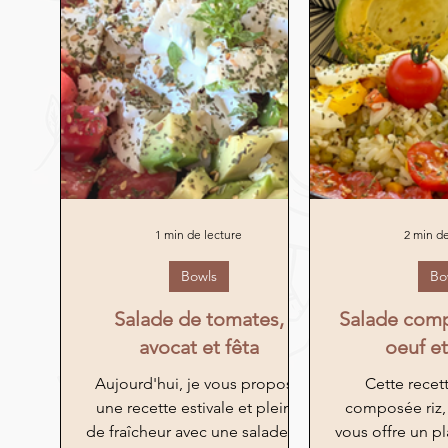
1 min de lecture
2 min de
Bowls
Bo
Salade de tomates,
Salade comp
avocat et fêta
oeuf et
Aujourd'hui, je vous propose
Cette recet
une recette estivale et pleine
composée riz, 
de fraîcheur avec une salade de
vous offre un p