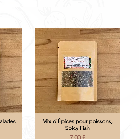
Salades
Mix d'Épices pour poissons,
Aperçu rapide
Spicy Fish
Prix
7,00 €