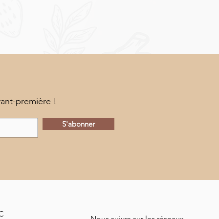
vant-première !
S'abonner
MC
Nous suivre sur les réseaux