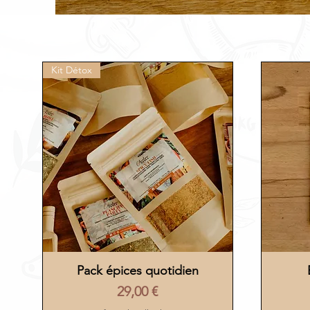
Kit Détox
Pack épices quotidien
Aperçu rapide
Prix
29,00 €