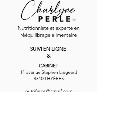
Nutritionniste et experte en
rééquilibrage alimentaire
SUIVI EN LIGNE
&
CABINET
11 avenue Stephen Liegeard
83400 HYÈRES
nutrifevre@gmail.com
06 16 80 15 64
Charlyne,
coach en nutrition
, accompagne
femmes et hommes dans leur
rééquilibrage
alimentaire
et leur
perte de poids
avec une
approche à la fois simple, naturelle et