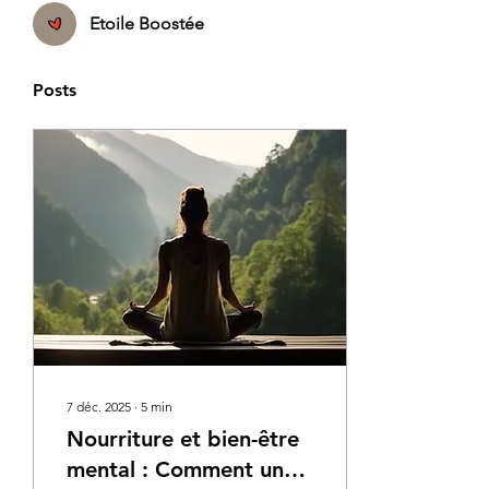
Etoile Boostée
Posts
7 déc. 2025
∙
5
min
Nourriture et bien-être
mental : Comment une