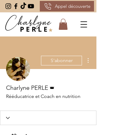
Appel découverte
Plus d'actions
S'abonner
Administrateur
Charlyne PERLE
Rééducatrice et Coach en nutrition
Coach
En stab
Etoile Boostée
+
4