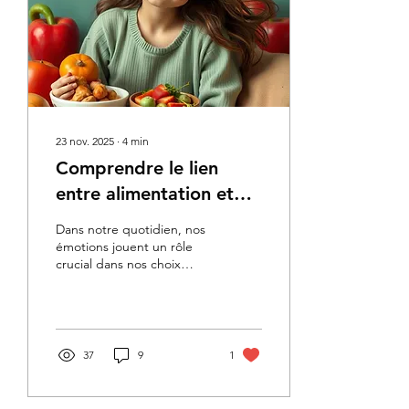
prise de tête.
23 nov. 2025
∙
4
min
Comprendre le lien
entre alimentation et
émotions
Dans notre quotidien, nos
émotions jouent un rôle
crucial dans nos choix
alimentaires. Que ce soit
pour se réconforter après
une journée difficile ou
pour célébrer un moment
de joie, notre relation avec
37
9
1
la nourriture est souvent
influencée par nos états
émotionnels. Cet article