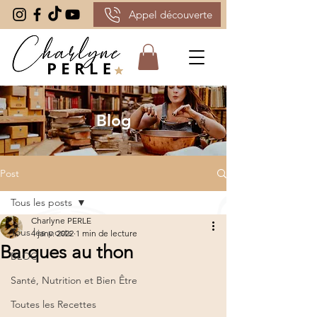
Appel découverte
Blog
Post
Tous les posts
Charlyne PERLE
Tous les posts
4 janv. 2022
1 min de lecture
Barques au thon
BLOG
Santé, Nutrition et Bien Être
Toutes les Recettes