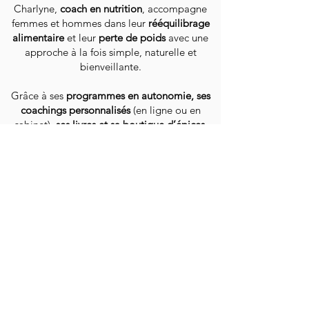
Charlyne,
coach en nutrition
, accompagne
femmes et hommes dans leur
rééquilibrage
alimentaire
et leur
perte de poids
avec une
approche à la fois simple, naturelle et
bienveillante.
Grâce à ses
programmes en autonomie, ses
coachings personnalisés
(en ligne ou en
cabinet),
ses livres et sa boutique d’épices
,
elle guide chacun vers une alimentation plus
saine, pleine de vitalité et de plaisir.
Auteure de 2 livres
Accueil