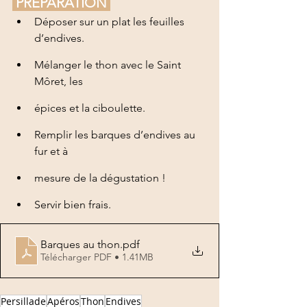
 PRÉPARATION 
Déposer sur un plat les feuilles 
d’endives.
Mélanger le thon avec le Saint 
Môret, les
épices et la ciboulette.
Remplir les barques d’endives au 
fur et à
mesure de la dégustation !
Servir bien frais.
Barques au thon
.pdf
Télécharger PDF • 1.41MB
Persillade
Apéros
Thon
Endives