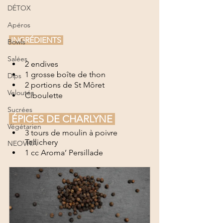
DÉTOX
Apéros
 INGRÉDIENTS 
Bowls
Salées
2 endives
1 grosse boîte de thon
Dips
2 portions de St Môret
Veloutés
Ciboulette
Sucrées
 ÉPICES DE CHARLYNE 
Végétarien
3 tours de moulin à poivre 
Tellichery
NEOVITA
1 cc Aroma’ Persillade