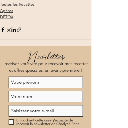
Toutes les Recettes
Apéros
DÉTOX
Newsletter
Voir tout
Posts récents
Inscrivez-vous vite pour recevoir mes recettes
et offres spéciales, en avant-première !
En cochant cette case, j'accepte de
recevoir la newsletter de Charlyne Perle