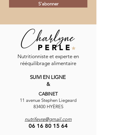
S'abonner
Commentaires
Nutritionniste et experte en
rééquilibrage alimentaire
Vinaigrette shaker
SUIVI EN LIGNE
Rédigez un commentaire...
Carpaccio de be
&
mozzarella
CABINET
11 avenue Stephen Liegeard
83400 HYÈRES
nutrifevre@gmail.com
06 16 80 15 64