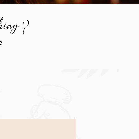
hing ?
e