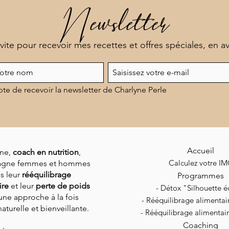
Newsletter
 vite pour recevoir mes recettes et offres spéciales, en a
pte de recevoir la newsletter de Charlyne Perle
Accueil
ne,
coach en nutrition
,
Calculez votre I
gne femmes et hommes
s leur
rééquilibrage
Programmes
ire
et leur
perte de poids
- Détox "Silhouette éc
une approche à la fois
-
Rééquilibrage alimenta
aturelle et bienveillante.
-
Rééquilibrage alimenta
Coaching