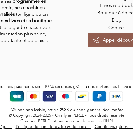
 à ses
programmes en
Livres & e-book
nomie, ses coachings
Boutique à épic
nalisés
(en ligne ou en
Blog
,
ses livres et sa boutique
s
,
elle guide chacun vers
Contact
imentation plus saine,
Appel découv
de vitalité et de plaisir.
ous nos paiements sont 100% sécurisés grâce à nos partenaires financie
TVA non applicable, article 293B du code général des impô
t
s
.
© Copyright 2024-2025 - Charlyne PERLE - Tous droits réservés
Charlyne PERLE est une marque déposée à l'INPI
légales
|
Politique de confidentialité & de cookies
|
Conditions générale