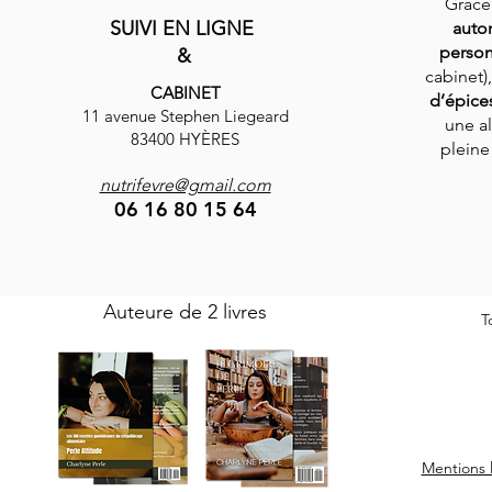
Grâce
SUIVI EN LIGNE
auto
person
&
cabinet)
CABINET
d’épice
11 avenue Stephen Liegeard
une al
83400 HYÈRES
pleine 
nutrifevre@gmail.com
06 16 80 15 64
Auteure de 2 livres
T
Mentions 