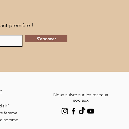
vant-première !
S'abonner
MC
Nous suivre sur les réseaux
sociaux
lair"
ire femme
ire homme