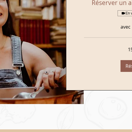
Réserver un 
En 
avec 
1
Ré