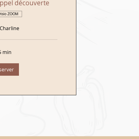
appel découverte
visio ZOOM
Charline
5 min
server