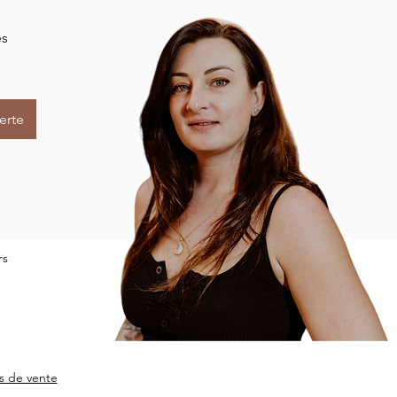
es
erte
rs
s de vente