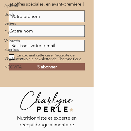
et offres spéciales, en avant-première !
Apéros
Bowls
Salées
Dips
Veloutés
Sucrées
En cochant cette case, j'accepte de
Végétarien
recevoir la newsletter de Charlyne Perle
S'abonner
NEOVITA
Nutritionniste et experte en
rééquilibrage alimentaire