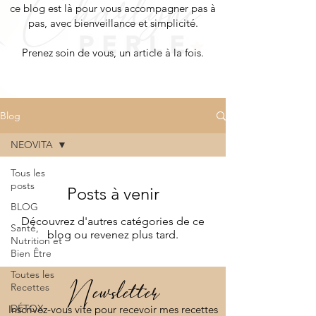
ce blog est là pour vous accompagner pas à
pas, avec bienveillance et simplicité.
Prenez soin de vous, un article à la fois.
Blog
NEOVITA
Tous les
posts
Posts à venir
BLOG
Découvrez d'autres catégories de ce
Santé,
blog ou revenez plus tard.
Nutrition et
Bien Être
Toutes les
Recettes
Newsletter
DÉTOX
Inscrivez-vous vite pour recevoir mes recettes