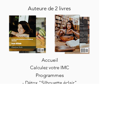
Auteure de 2 livres
Accueil
Calculez votre IMC
Programmes
- Détox "Silhouette éclair"
-
Rééquilibrage alimentaire femme
-
Rééquilibrage alimentaire homme
Coaching
Livres & e-book
Boutique à épices
Blog
Contact