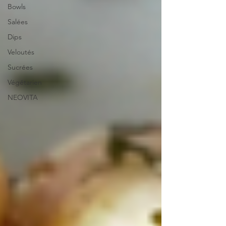
Bowls
Salées
Dips
Veloutés
Sucrées
Végétarien
NEOVITA