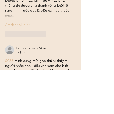
không bị rối mắt. Mình để ý mấy phần 
thông tin được chia thành từng khối rõ 
ràng, nhìn lướt qua là biết cái nào thuộc 
mục…
Afficher plus
J'aime
Répondre
bentiecesav.a.ge54.62
17 juil.
SC88
 mình cũng mới ghé thử vì thấy mọi 
người nhắc hoài, kiểu vào xem cho biết 
thôi. Ấn tượng đầu là giao diện nhìn hiện 
đại, không rối mắt, cuộn xuống là từng 
khối nội dung tách bạch nên đọc nhanh 
vẫn hiểu họ đang nói gì. Mình lướt phần 
giới thiệu thấy họ nhấn khá nhiều vào công 
nghệ với bảo mật nhiều lớp, đọc qua cũng 
thấy yên tâm hơn so với mấy trang chỉ toàn 
câu…