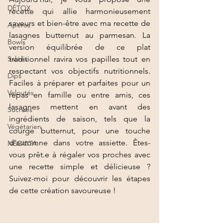
DÉTOX
recette qui allie harmonieusement 
saveurs et bien-être avec ma recette de 
Apéros
lasagnes butternut au parmesan. La 
Bowls
version équilibrée de ce plat 
Salées
traditionnel ravira vos papilles tout en 
respectant vos objectifs nutritionnels. 
Dips
Faciles à préparer et parfaites pour un 
Veloutés
repas en famille ou entre amis, ces 
lasagnes mettent en avant des 
Sucrées
ingrédients de saison, tels que la 
Végétarien
courge butternut, pour une touche 
d'automne dans votre assiette.
Ê
tes
-
NEOVITA
vous prêt.e à régaler vos proches avec 
une recette simple et délicieuse ? 
Suivez-moi pour découvrir les étapes 
de cette création savoureuse ! 