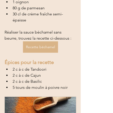
1 oignon 
80 g de parmesan 
30 cl de crème fraîche semi-
épaisse
Réaliser la sauce béchamel sans 
beurre, trouvez la recette ci-dessous :
Recette béchamel
Épices pour la recette 
2 c à c de Tandoori
2 c à c de Cajun 
2 c à c de Basilic 
5 tours de moulin à poivre noir 