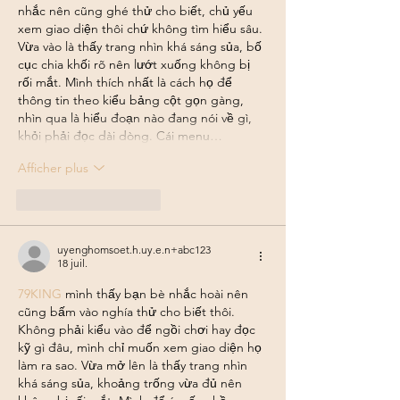
nhắc nên cũng ghé thử cho biết, chủ yếu 
xem giao diện thôi chứ không tìm hiểu sâu. 
Vừa vào là thấy trang nhìn khá sáng sủa, bố 
cục chia khối rõ nên lướt xuống không bị 
rối mắt. Mình thích nhất là cách họ để 
thông tin theo kiểu bảng cột gọn gàng, 
nhìn qua là hiểu đoạn nào đang nói về gì, 
khỏi phải đọc dài dòng. Cái menu…
Afficher plus
J'aime
Répondre
uyenghomsoet.h.uy.e.n+abc123
18 juil.
79KING
 mình thấy bạn bè nhắc hoài nên 
cũng bấm vào nghía thử cho biết thôi. 
Không phải kiểu vào để ngồi chơi hay đọc 
kỹ gì đâu, mình chỉ muốn xem giao diện họ 
làm ra sao. Vừa mở lên là thấy trang nhìn 
khá sáng sủa, khoảng trống vừa đủ nên 