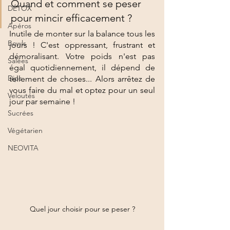
Quand et comment se peser 
DÉTOX
pour mincir efficacement ?
Apéros
Inutile de monter sur la balance tous les 
Bowls
jours ! C'est oppressant, frustrant et 
démoralisant. Votre poids n'est pas 
Salées
égal quotidiennement, il dépend de 
Dips
tellement de choses... Alors arrêtez de 
vous faire du mal et optez pour un seul 
Veloutés
jour par semaine ! 
Sucrées
Végétarien
NEOVITA
Quel jour choisir pour se peser ?