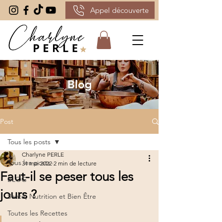
Appel découverte
Blog
Post
Tous les posts
Charlyne PERLE
Tous les posts
31 mai 2022
2 min de lecture
Faut-il se peser tous les
BLOG
jours ?
Santé, Nutrition et Bien Être
Toutes les Recettes