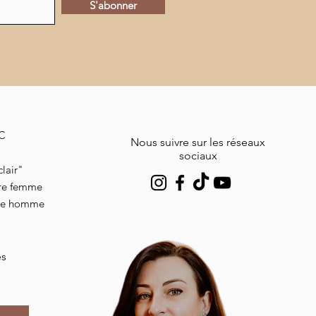
S'abonner
MC
Nous suivre sur les réseaux
sociaux
lair"
ire femme
ire homme
es