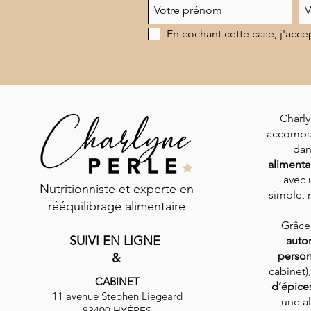
En cochant cette case, j'acce
Charly
accompa
dan
alimenta
avec 
Nutritionniste et experte en
simple, n
rééquilibrage alimentaire
Grâce
SUIVI EN LIGNE
auto
person
&
cabinet)
CABINET
d’épice
11 avenue Stephen Liegeard
une al
83400 HYÈRES