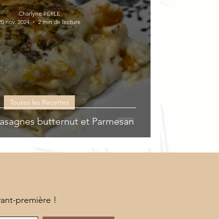
Charlyne PERLE
20 nov. 2024
2 min de lecture
Toutes les Recettes
asagnes butternut et Parmesan
vant-première !