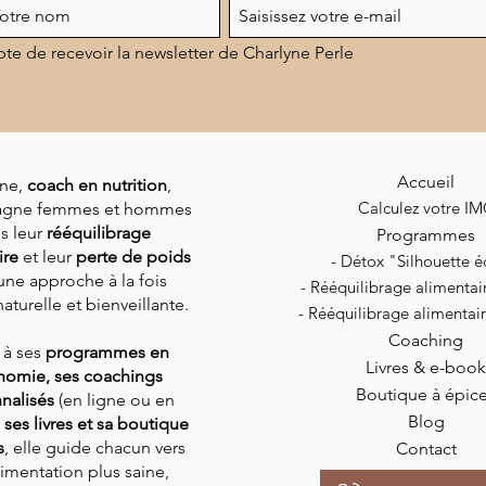
pte de recevoir la newsletter de Charlyne Perle
Accueil
ne,
coach en nutrition
,
Calculez votre I
gne femmes et hommes
s leur
rééquilibrage
Programmes
ire
et leur
perte de poids
- Détox "Silhouette éc
une approche à la fois
-
Rééquilibrage alimenta
aturelle et bienveillante.
-
Rééquilibrage alimenta
Coaching
 à ses
programmes en
Livres & e-book
nomie, ses coachings
Boutique à épic
nalisés
(en ligne ou en
Blog
,
ses livres et sa boutique
s
,
elle guide chacun vers
Contact
imentation plus saine,