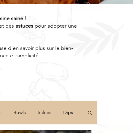
isine saine !
et des
astuces
pour adopter une
e d’en savoir plus sur le bien-
ce et simplicité.
s
Bowls
Salées
Dips