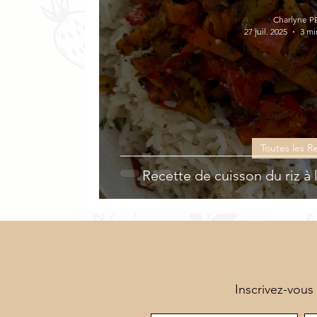
Veloutés
Sucrées
Végétarien
Charlyne P
27 juil. 2025
3 mi
Toutes les R
Recette de cuisson du riz à
Inscrivez-vous