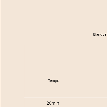
Blanquet
Temps
​20min 