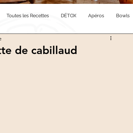
Toutes les Recettes
DÉTOX
Apéros
Bowls
e
arien
NEOVITA
te de cabillaud