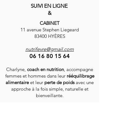
SUIVI EN LIGNE
Rédigez un commentaire...
Carpaccio de be
&
mozzarella
CABINET
11 avenue Stephen Liegeard
83400 HYÈRES
nutrifevre@gmail.com
06 16 80 15 64
Charlyne,
coach en nutrition
, accompagne
femmes et hommes dans leur
rééquilibrage
alimentaire
et leur
perte de poids
avec une
approche à la fois simple, naturelle et
bienveillante.
Grâce à ses
programmes en autonomie, ses
coachings personnalisés
(en ligne ou en
cabinet),
ses livres et sa boutique d’épices
,
elle guide chacun vers une alimentation plus
saine, pleine de vitalité et de plaisir.