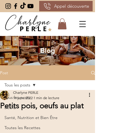
Appel découverte
Blog
Post
Tous les posts
Charlyne PERLE
Tous les posts
11 janv. 2022
1 min de lecture
Petits pois, oeufs au plat
BLOG
Santé, Nutrition et Bien Être
Toutes les Recettes