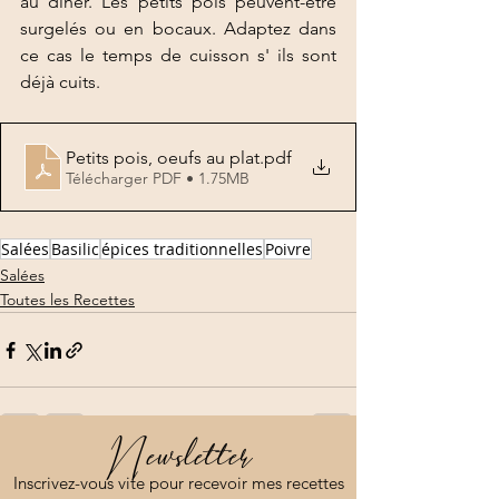
au dîner. Les petits pois peuvent-être 
surgelés ou en bocaux. Adaptez dans 
ce cas le temps de cuisson s' ils sont 
déjà cuits. 
Petits pois, oeufs au plat
.pdf
Télécharger PDF • 1.75MB
Salées
Basilic
épices traditionnelles
Poivre
Salées
Toutes les Recettes
Newsletter
Voir tout
Posts récents
Inscrivez-vous vite pour recevoir mes recettes