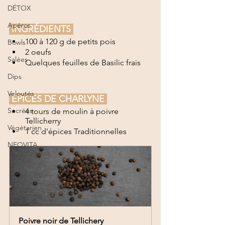
DÉTOX
Apéros
 INGRÉDIENTS 
100 à 120 g de petits pois
Bowls
2 oeufs
Salées
Quelques feuilles de Basilic frais
Dips
Veloutés
 ÉPICES DE CHARLYNE 
Sucrées
4 tours de moulin à poivre 
Tellicherry
Végétarien
1 cc d'épices Traditionnelles 
NEOVITA
Poivre noir de Tellichery