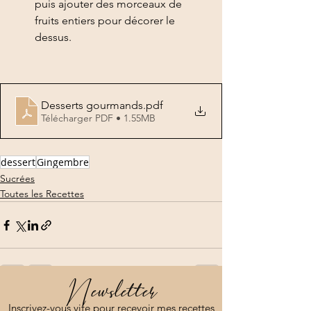
puis ajouter des morceaux de 
fruits entiers pour décorer le 
dessus. 
Desserts gourmands
.pdf
Télécharger PDF • 1.55MB
dessert
Gingembre
Sucrées
Toutes les Recettes
Newsletter
Voir tout
Posts récents
Inscrivez-vous vite pour recevoir mes recettes