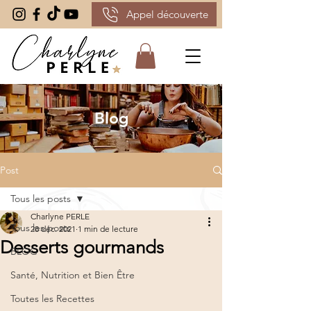
Appel découverte
Blog
Post
Tous les posts
Charlyne PERLE
Tous les posts
28 déc. 2021
1 min de lecture
Desserts gourmands
BLOG
Santé, Nutrition et Bien Être
Toutes les Recettes