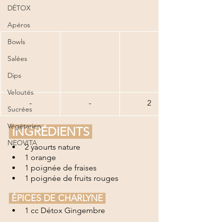
DÉTOX
Apéros
Bowls
Salées
Dips
Veloutés
-
-
2
Sucrées
Végétarien
 INGRÉDIENTS 
NEOVITA
2 yaourts nature
1 orange
1 poignée de fraises
1 poignée de fruits rouges
 ÉPICES DE CHARLYNE 
1 cc Détox Gingembre  