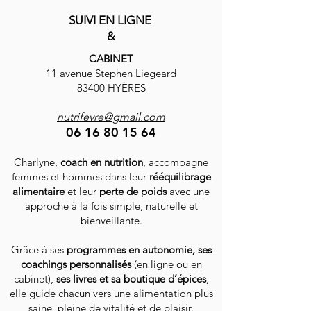
SUIVI EN LIGNE
Rédigez un commentaire...
Carpaccio de be
&
mozzarella
CABINET
11 avenue Stephen Liegeard
83400 HYÈRES
nutrifevre@gmail.com
06 16 80 15 64
Charlyne,
coach en nutrition
, accompagne
femmes et hommes dans leur
rééquilibrage
alimentaire
et leur
perte de poids
avec une
approche à la fois simple, naturelle et
bienveillante.
Grâce à ses
programmes en autonomie, ses
coachings personnalisés
(en ligne ou en
cabinet),
ses livres et sa boutique d’épices
,
elle guide chacun vers une alimentation plus
saine, pleine de vitalité et de plaisir.