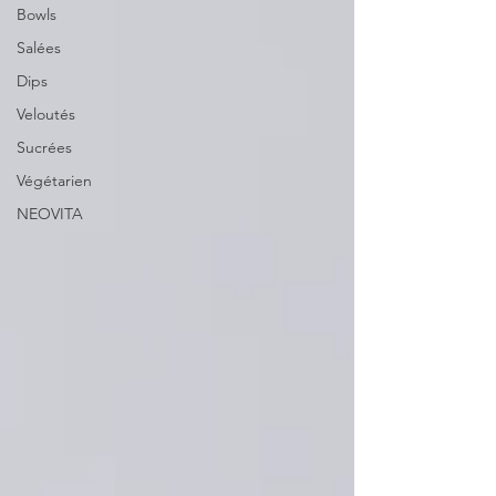
Bowls
Salées
Dips
Veloutés
Sucrées
Végétarien
NEOVITA