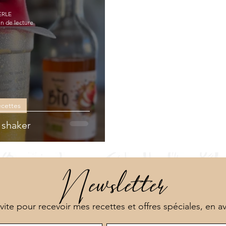
NEOVITA
ERLE
in de lecture
ecettes
 shaker
Newsletter
 vite pour recevoir mes recettes et offres spéciales, en a