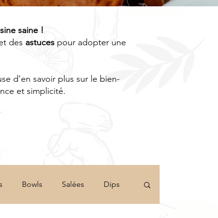
isine saine !
et des
astuces
pour adopter une
e d’en savoir plus sur le bien-
ce et simplicité.
s
Bowls
Salées
Dips