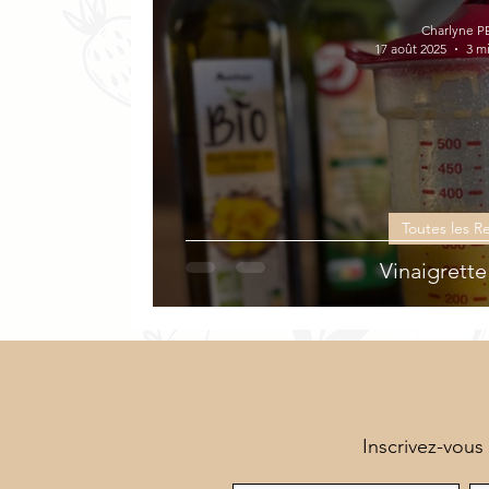
Veloutés
Sucrées
Végétarien
Charlyne P
17 août 2025
3 m
Toutes les R
Vinaigrette
Inscrivez-vous