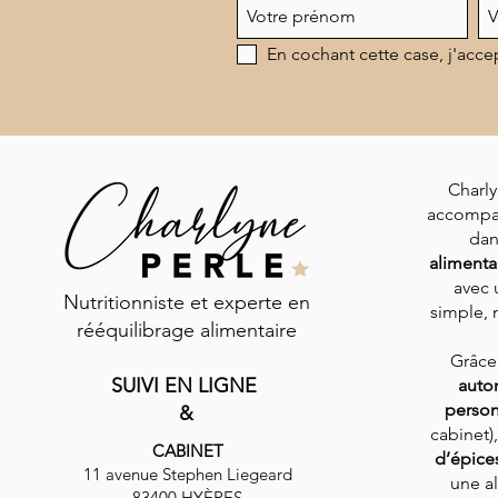
En cochant cette case, j'acce
Charly
accompa
dan
alimenta
avec 
Nutritionniste et experte en
simple, n
rééquilibrage alimentaire
Grâce
SUIVI EN LIGNE
auto
person
&
cabinet)
CABINET
d’épice
11 avenue Stephen Liegeard
une al
83400 HYÈRES