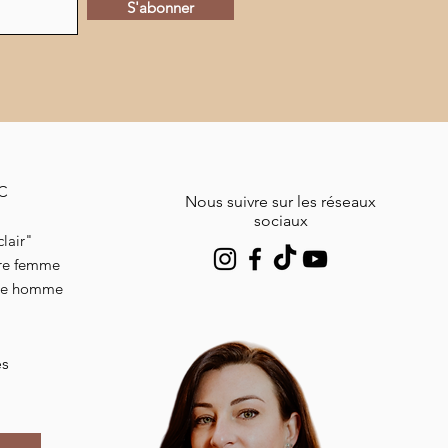
S'abonner
MC
Nous suivre sur les réseaux
sociaux
lair"
ire femme
ire homme
es