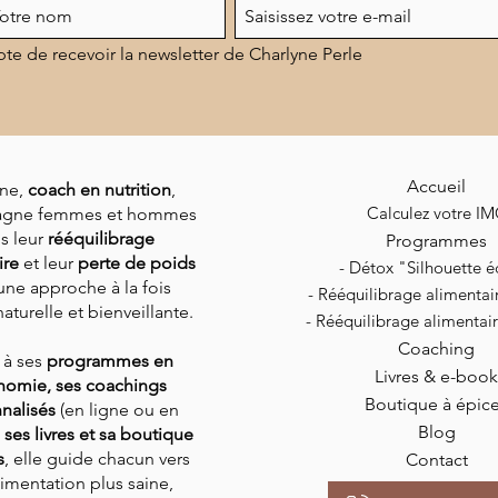
pte de recevoir la newsletter de Charlyne Perle
Accueil
ne,
coach en nutrition
,
Calculez votre I
gne femmes et hommes
s leur
rééquilibrage
Programmes
ire
et leur
perte de poids
- Détox "Silhouette éc
une approche à la fois
-
Rééquilibrage alimenta
aturelle et bienveillante.
-
Rééquilibrage alimenta
Coaching
 à ses
programmes en
Livres & e-book
nomie, ses coachings
Boutique à épic
nalisés
(en ligne ou en
Blog
,
ses livres et sa boutique
s
,
elle guide chacun vers
Contact
imentation plus saine,