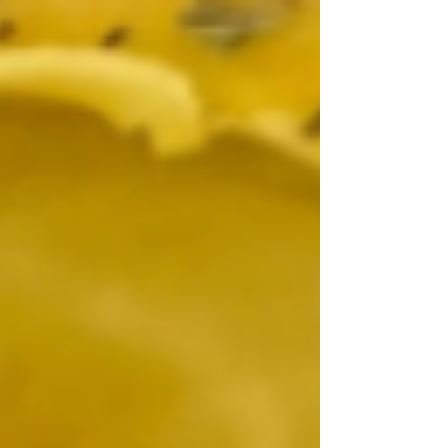
cuisson permet de préserver les nutriments
essentiels présents dans le riz, tout en
garantissant une texture légère et aérée. De
plus, la cuisson à la vapeur évite l'ajout
excessif de matières grasses, offrant ainsi un
plat plus sain. Une approche à la fois s