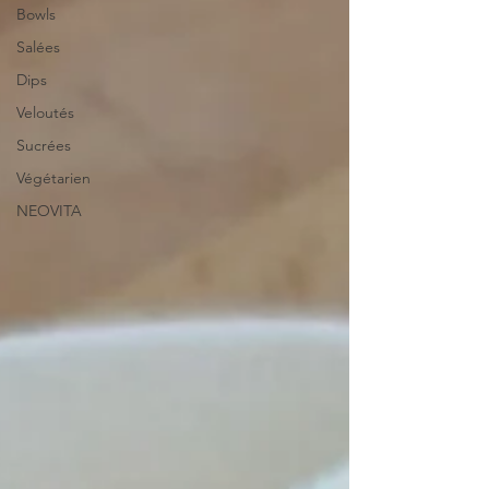
Bowls
Salées
Dips
Veloutés
Sucrées
Végétarien
NEOVITA