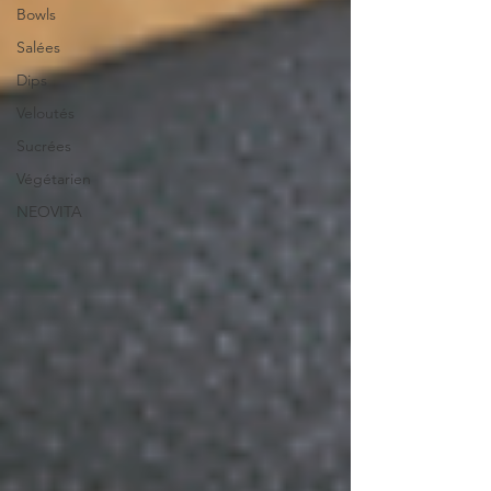
Bowls
Salées
Dips
Veloutés
Sucrées
Végétarien
NEOVITA