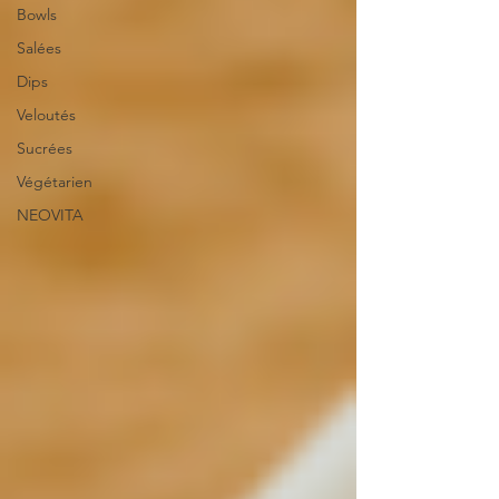
Bowls
Salées
Dips
Veloutés
Sucrées
Végétarien
NEOVITA