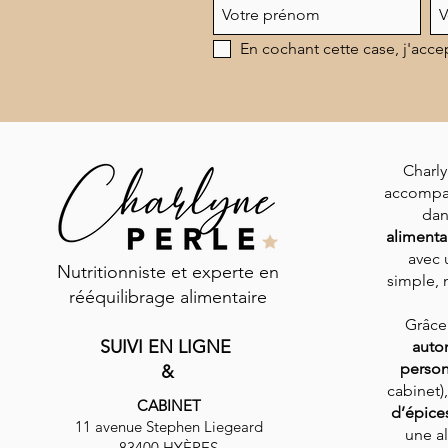
En cochant cette case, j'acce
Charly
accompa
dan
alimenta
avec 
Nutritionniste et experte en
simple, n
rééquilibrage alimentaire
Grâce
SUIVI EN LIGNE
auto
person
&
cabinet)
CABINET
d’épice
11 avenue Stephen Liegeard
une al
83400 HYÈRES