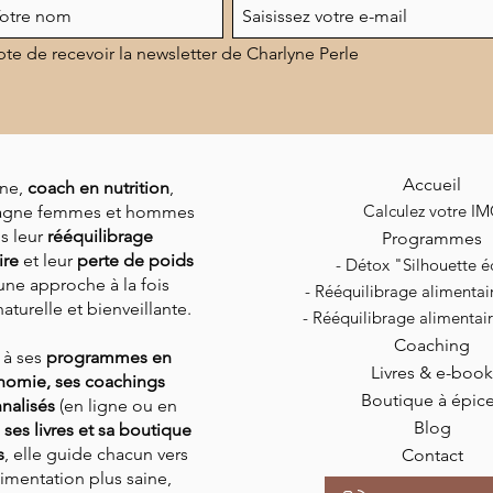
pte de recevoir la newsletter de Charlyne Perle
Accueil
ne,
coach en nutrition
,
Calculez votre I
gne femmes et hommes
s leur
rééquilibrage
Programmes
ire
et leur
perte de poids
- Détox "Silhouette éc
une approche à la fois
-
Rééquilibrage alimenta
aturelle et bienveillante.
-
Rééquilibrage alimenta
Coaching
 à ses
programmes en
Livres & e-book
nomie, ses coachings
Boutique à épic
nalisés
(en ligne ou en
Blog
,
ses livres et sa boutique
s
,
elle guide chacun vers
Contact
imentation plus saine,