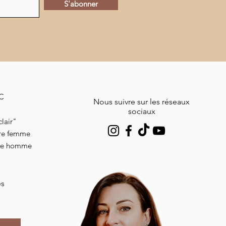
S'abonner
MC
Nous suivre sur les réseaux
sociaux
lair"
ire femme
ire homme
es