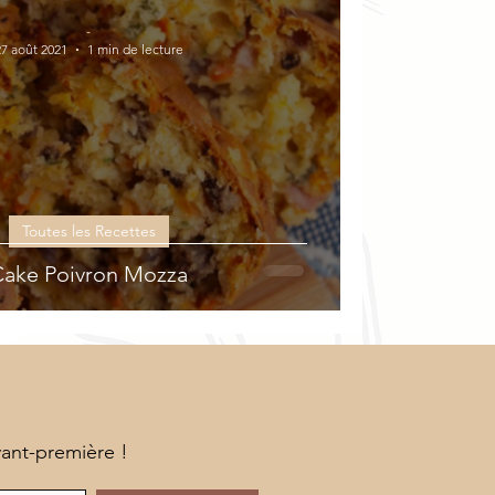
-
27 août 2021
1 min de lecture
Toutes les Recettes
ake Poivron Mozza
vant-première !