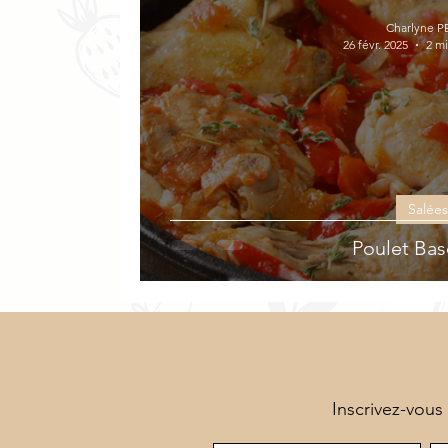
Veloutés
Sucrées
Végétarien
Charlyne P
26 févr. 2025
2 mi
Salées
Poulet Bas
Inscrivez-vous