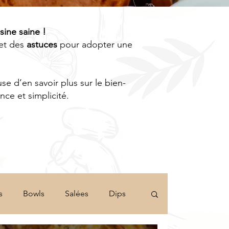
isine saine !
et des
astuces
pour adopter une
e d’en savoir plus sur le bien-
ce et simplicité.
s
Bowls
Salées
Dips