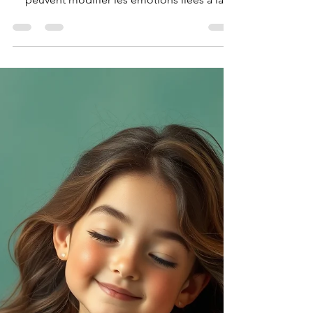
Les fêtes de fin d'année apportent souvent
une multitude de tentations alimentaires et
peuvent modifier les émotions liées à la
nourriture. Cependant, avec quelques
stratégies pratiques, il est possible
d'adopter une alimentation plus consciente
tout en profitant des plaisirs culinaires. Voici
des conseils pour améliorer vos habitudes
alimentaires et vivre les festivités de manière
équilibrée sans prise de tête.