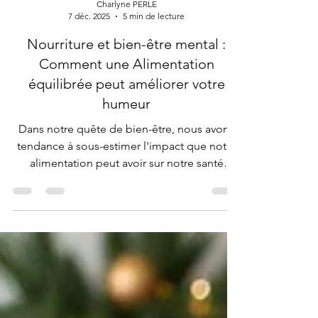
Charlyne PERLE
7 déc. 2025
5 min de lecture
Nourriture et bien-être mental :
Comment une Alimentation
équilibrée peut améliorer votre
humeur
Dans notre quête de bien-être, nous avons
tendance à sous-estimer l'impact que notre
alimentation peut avoir sur notre santé
mentale. En réalité, ce que nous mangeons
joue un rôle crucial dans notre humeur, notre
niveau d'énergie et notre capacité à gérer le
stress et l'anxiété. Cet article explore
comment une alimentation équilibrée peut
améliorer notre bien-être mental et met en
lumière certains aliments qui favorisent une