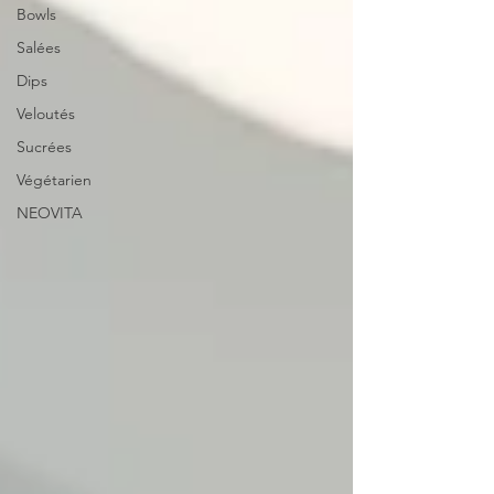
Bowls
Salées
Dips
Veloutés
Sucrées
Végétarien
NEOVITA