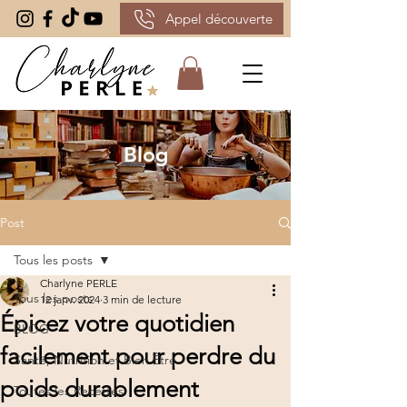
Appel découverte
Blog
Post
Tous les posts
Charlyne PERLE
Tous les posts
12 janv. 2024
3 min de lecture
Épicez votre quotidien
BLOG
facilement pour perdre du
Santé, Nutrition et Bien Être
poids durablement
Toutes les Recettes