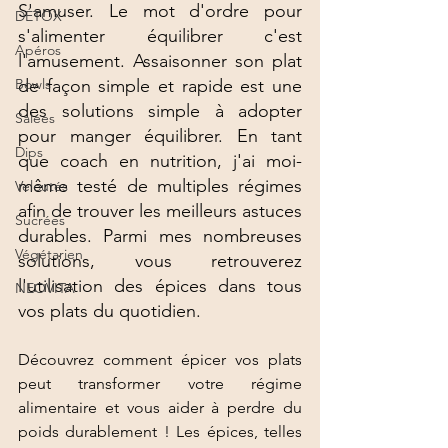
S'amuser. Le mot d'ordre pour 
DÉTOX
s'alimenter équilibrer c'est 
Apéros
l'amusement. Assaisonner son plat 
Bowls
de façon simple et rapide est une 
des solutions simple à adopter 
Salées
pour manger équilibrer. En tant 
Dips
que coach en nutrition, j'ai moi-
même testé de multiples régimes 
Veloutés
afin de trouver les meilleurs astuces 
Sucrées
durables. Parmi mes nombreuses 
Végétarien
solutions, vous retrouverez 
l'utilisation des épices dans tous 
NEOVITA
vos plats du quotidien. 
Découvrez comment épicer vos plats 
peut transformer votre régime 
alimentaire et vous aider à perdre du 
poids durablement ! Les épices, telles 