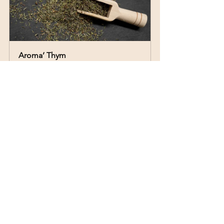
Aroma’ Thym
Acheter
Profitez de la PERLE 
ATTITUDE pour faciliter 
votre organisation 
culinaire au quotidien et 
perdre du poids 
durablement et 
rapidement ! 