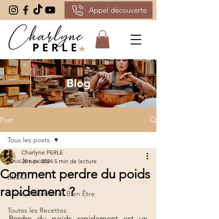
Appel découverte
Blog
Post
Tous les posts
Charlyne PERLE
Tous les posts
20 nov. 2024
5 min de lecture
Comment perdre du poids
BLOG
rapidement ?
Santé, Nutrition et Bien Être
Toutes les Recettes
Perdre du poids rapidement est un 