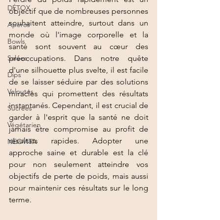
DÉTOX
objectif que de nombreuses personnes 
souhaitent atteindre, surtout dans un 
Apéros
monde où l'image corporelle et la 
Bowls
santé sont souvent au cœur des 
Salées
préoccupations. Dans notre quête 
d'une silhouette plus svelte, il est facile 
Dips
de se laisser séduire par des solutions 
Veloutés
miracles qui promettent des résultats 
instantanés. Cependant, il est crucial de 
Sucrées
garder à l'esprit que la santé ne doit 
Végétarien
jamais être compromise au profit de 
résultats rapides. Adopter une 
NEOVITA
approche saine et durable est la clé 
pour non seulement atteindre vos 
objectifs de perte de poids, mais aussi 
pour maintenir ces résultats sur le long 
terme.