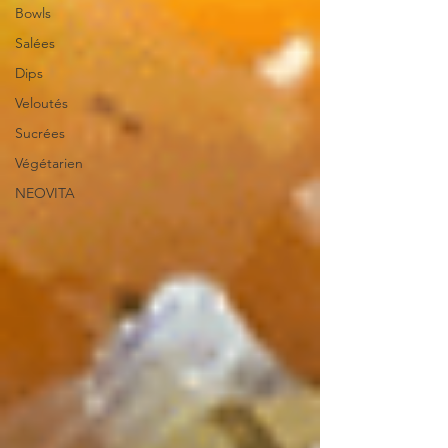
Bowls
Salées
Dips
Veloutés
Sucrées
Végétarien
NEOVITA