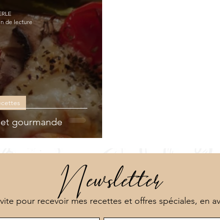
NEOVITA
ERLE
in de lecture
ecettes
e et gourmande
Newsletter
 vite pour recevoir mes recettes et offres spéciales, en a