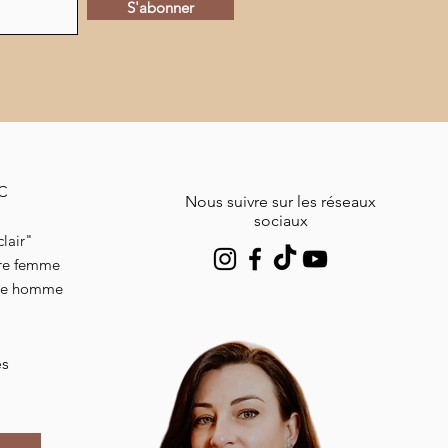
S'abonner
MC
Nous suivre sur les réseaux
sociaux
lair"
ire femme
ire homme
es