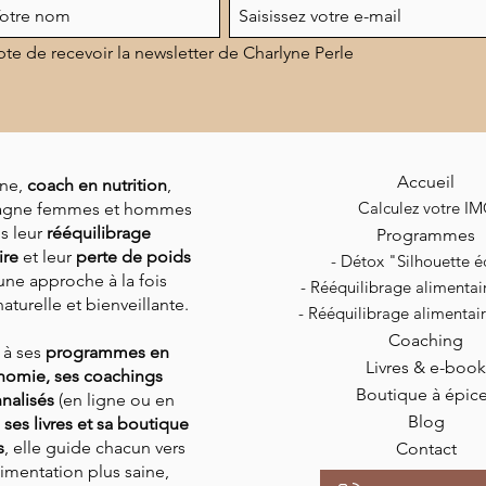
pte de recevoir la newsletter de Charlyne Perle
Accueil
ne,
coach en nutrition
,
Calculez votre I
gne femmes et hommes
s leur
rééquilibrage
Programmes
ire
et leur
perte de poids
- Détox "Silhouette éc
une approche à la fois
-
Rééquilibrage alimenta
aturelle et bienveillante.
-
Rééquilibrage alimenta
Coaching
 à ses
programmes en
Livres & e-book
nomie, ses coachings
Boutique à épic
nalisés
(en ligne ou en
Blog
,
ses livres et sa boutique
s
,
elle guide chacun vers
Contact
imentation plus saine,