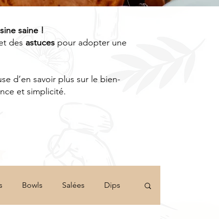
isine saine !
et des
astuces
pour adopter une
e d’en savoir plus sur le bien-
ce et simplicité.
s
Bowls
Salées
Dips