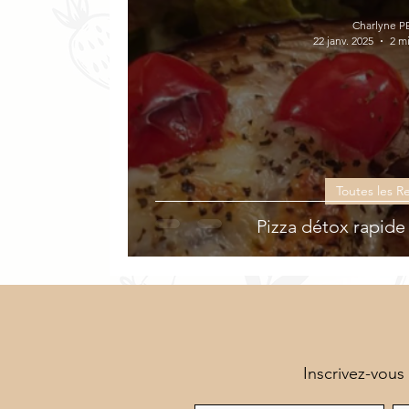
Veloutés
Sucrées
Végétarien
Charlyne P
22 janv. 2025
2 m
Toutes les R
Pizza détox rapid
Inscrivez-vous