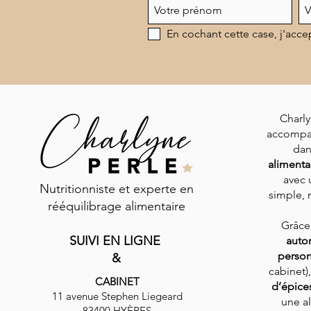
En cochant cette case, j'acce
Charly
accompa
dan
alimenta
avec 
Nutritionniste et experte en
simple, n
rééquilibrage alimentaire
Grâce
SUIVI EN LIGNE
auto
person
&
cabinet)
CABINET
d’épice
11 avenue Stephen Liegeard
une al
83400 HYÈRES