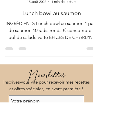
Charlyne PERLE
15 août 2022
1 min de lecture
Lunch bowl au saumon
INGRÉDIENTS Lunch bowl au saumon 1 pavé
de saumon 10 radis ronds ½ concombre 1
bol de salade verte ÉPICES DE CHARLYNE
1cc Mix bowl 3...
Newsletter
Inscrivez-vous vite pour recevoir mes recettes
et offres spéciales, en avant-première !