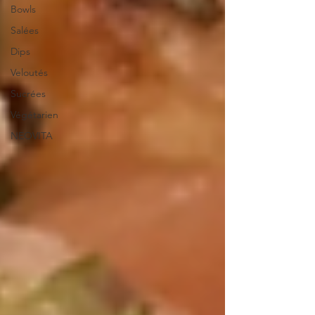
Bowls
Salées
Dips
Veloutés
Sucrées
Végétarien
NEOVITA