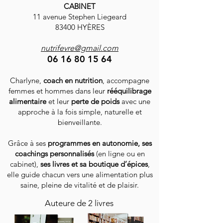
CABINET
- Ail
11 avenue Stephen Liegeard
- Menthe douce
83400 HYÈRES
- Persil
- Estragon
nutrifevre@gmail.com
06 16 80 15 64
Allergènes : Peut contenir
Charlyne,
des traces de céleri et de
coach en nutrition
, accompagne
femmes et hommes dans leur
rééquilibrage
moutarde.
alimentaire
et leur
perte de poids
avec une
approche à la fois simple, naturelle et
Chaque sachet de 30g vous
bienveillante.
permettra de créer des plats
colorés et pleins de saveurs.
Grâce à ses
programmes en autonomie, ses
Ajoutez mon Mix d'Épices
coachings personnalisés
(en ligne ou en
cabinet),
Bowl et Salades à vos
ses livres et sa boutique d’épices
,
elle guide chacun vers une alimentation plus
recettes et transformez vos
saine, pleine de vitalité et de plaisir.
repas en véritables festins
sains et gourmands.
Auteure de 2 livres