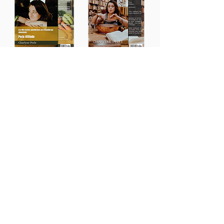
Commandez dès maintenant
et faites le plein de fraîcheur
et de saveurs dans votre
cuisine !
Découvrez ici, sur mon site
Accueil
dans l'espace blog toutes
Calculez votre IMC
mes recettes spéciales
Programmes
rééquilibrage alimentaire !
- Détox "Silhouette éclair"
-
Rééquilibrage alimentaire femme
-
Rééquilibrage alimentaire homme
Coaching
Livres & e-book
Boutique à épices
Blog
Contact
Appel découverte