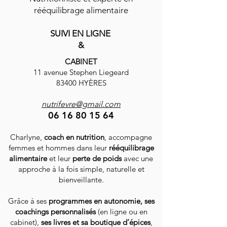
- Fiches recettes pour les 4
rééquilibrage alimentaire
semaines
SUIVI EN LIGNE
Accès immédiat et à vie !
&
CABINET
11 avenue Stephen Liegeard
83400 HYÈRES
nutrifevre@gmail.com
06 16 80 15 64
Charlyne,
coach en nutrition
, accompagne
femmes et hommes dans leur
rééquilibrage
alimentaire
et leur
perte de poids
avec une
approche à la fois simple, naturelle et
bienveillante.
Grâce à ses
programmes en autonomie, ses
coachings personnalisés
(en ligne ou en
cabinet),
ses livres et sa boutique d’épices
,