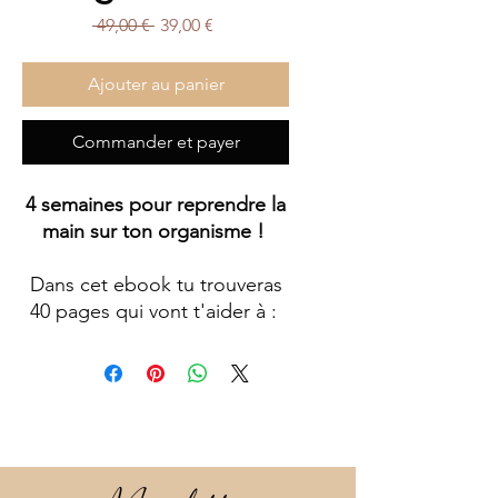
Prix
Prix
 49,00 € 
39,00 €
original
promotionnel
Ajouter au panier
Commander et payer
4 semaines pour reprendre la
main sur ton organisme !
Dans cet ebook tu trouveras
40 pages qui vont t'aider à :
- t'organiser pour manger
équilibré
- maîtriser toutes les
informations pour
supplémenter ton
alimentation en raisin, trésors