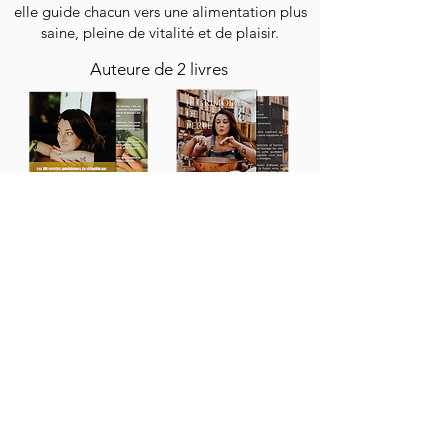
elle guide chacun vers une alimentation plus
saine, pleine de vitalité et de plaisir.
Auteure de 2 livres
Accueil
Calculez votre IMC
Programmes
- Détox "Silhouette éclair"
-
Rééquilibrage alimentaire femme
-
Rééquilibrage alimentaire homme
Coaching
Livres & e-book
Boutique à épices