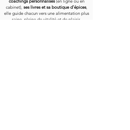
coachings personnalisés
(en ligne ou en
cabinet),
ses livres et sa boutique d’épices
,
elle guide chacun vers une alimentation plus
saine, pleine de vitalité et de plaisir.
Auteure de 2 livres
Accueil
Calculez votre IMC
Programmes
- Détox "Silhouette éclair"
-
Rééquilibrage alimentaire femme
-
Rééquilibrage alimentaire homme
Coaching
Livres & e-book