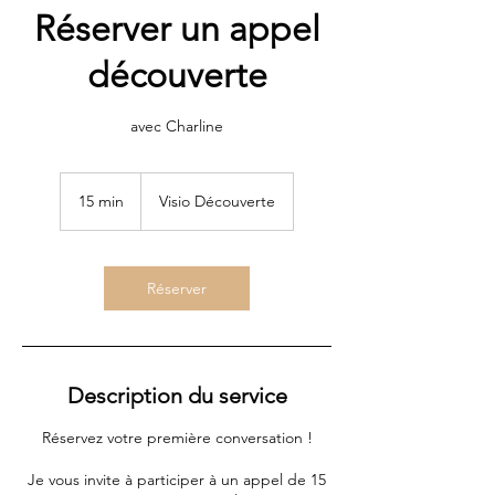
Réserver un appel
découverte
avec Charline
15 min
1
Visio Découverte
5
m
i
n
Réserver
Description du service
Réservez votre première conversation !
Je vous invite à participer à un appel de 15