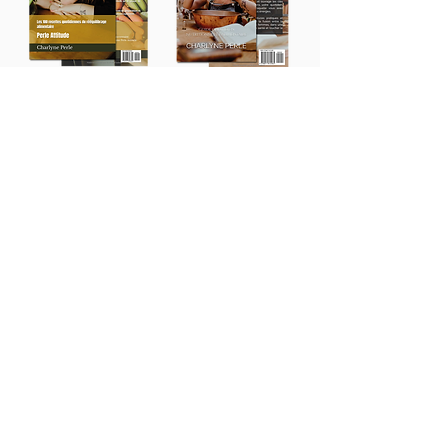
Accueil
Calculez votre IMC
Programmes
- Détox "Silhouette éclair"
-
Rééquilibrage alimentaire femme
-
Rééquilibrage alimentaire homme
Coaching
Livres & e-book
Boutique à épices
Blog
Contact
Appel découverte
Nous suivre sur les réseaux sociaux