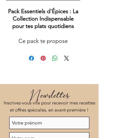
Pack Essentiels d'Épices : La
Collection Indispensable
pour tes plats quotidiens
Ce pack te propose
l'ensemble des épices
essentielles à avoir dans ta
cuisine pour simplifier la
préparation de tes plats au
quotidien.
- Mix Plancha :
Newsletter
L'incontournable pour
Inscrivez-vous vite pour recevoir mes recettes
rehausser tous tes plats.
et offres spéciales, en avant-première !
- Mix Bowl : Parfait pour
agrémenter toutes tes
salades composées.
- Poivre Noir de Tellicherry :