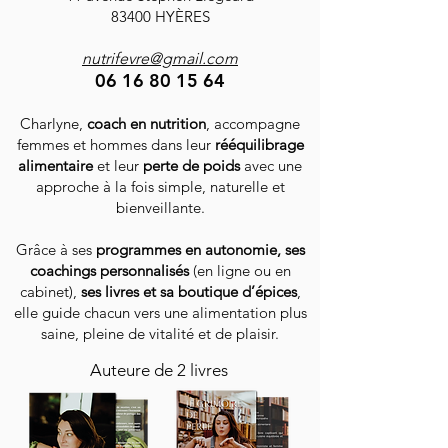
83400 HYÈRES
Pack de 6 sachets d'épices
de 30g
nutrifevre@gmail.com
06 16 80 15 64
Charlyne,
coach en nutrition
, accompagne
femmes et hommes dans leur
rééquilibrage
alimentaire
et leur
perte de poids
avec une
approche à la fois simple, naturelle et
bienveillante.
Grâce à ses
programmes en autonomie, ses
coachings personnalisés
(en ligne ou en
cabinet),
ses livres et sa boutique d’épices
,
elle guide chacun vers une alimentation plus
saine, pleine de vitalité et de plaisir.
Auteure de 2 livres