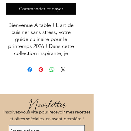
Commander et payer
Bienvenue À table ! L'art de
cuisiner sans stress, votre
guide culinaire pour le
printemps 2026 ! Dans cette
collection inspirante, je
célèbre la saison des fleurs et
des saveurs en vous
proposant 30 de mes recettes
équilibrées qui raviront toute
la famille !
En tant que passionnée de
Newsletter
rééquilibrage alimentaire, j'ai
Inscrivez-vous vite pour recevoir mes recettes
conçu chaque plat pour qu'il
et offres spéciales, en avant-première !
soit non seulement nutritif,
mais aussi facile à préparer.