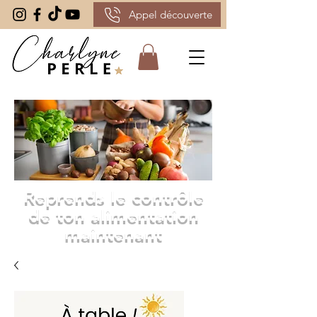
Appel découverte
Reprends le contrôle
de ton alimentation
maintenant