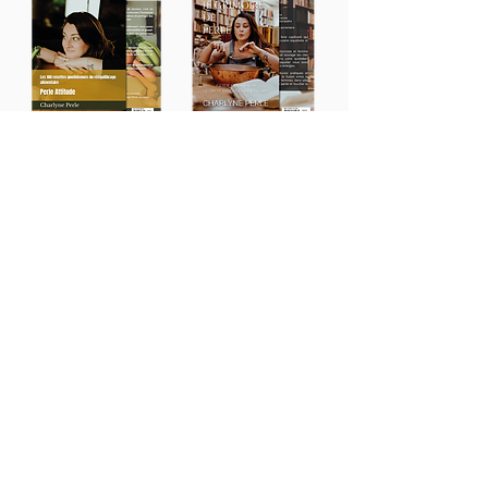
Accueil
Calculez votre IMC
Programmes
- Détox "Silhouette éclair"
-
Rééquilibrage alimentaire femme
-
Rééquilibrage alimentaire homme
Coaching
Livres & e-book
Boutique à épices
Blog
Contact
Appel découverte