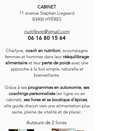
parfaites pour régaler vos
CABINET
proches sans sacrifier votre
11 avenue Stephen Liegeard
temps ni votre sérénité.
83400 HYÈRES
Préparez-vous à découvrir
nutrifevre@gmail.com
des mets qui nourrissent le
06 16 80 15 64
corps et l'âme, tout en
Charlyne,
apportant une touche de
coach en nutrition
, accompagne
femmes et hommes dans leur
rééquilibrage
fraîcheur à vos repas. Alors,
alimentaire
et leur
perte de poids
avec une
en avant vers une cuisine
approche à la fois simple, naturelle et
joyeuse et décomplexée !
bienveillante.
Grâce à ses
programmes en autonomie, ses
coachings personnalisés
(en ligne ou en
cabinet),
ses livres et sa boutique d’épices
,
elle guide chacun vers une alimentation plus
saine, pleine de vitalité et de plaisir.
Auteure de 2 livres