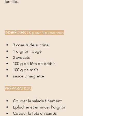
famille. 
INGRÉDIENTS pour 4 personnes
3 coeurs de sucrine 
1 oignon rouge
2 avocats 
100 g de fêta de brebis 
100 g de maïs
sauce vinaigrette
PRÉPARATION
Couper la salade finement
Éplucher et émincer l'oignon
Couper la fêta en carrés