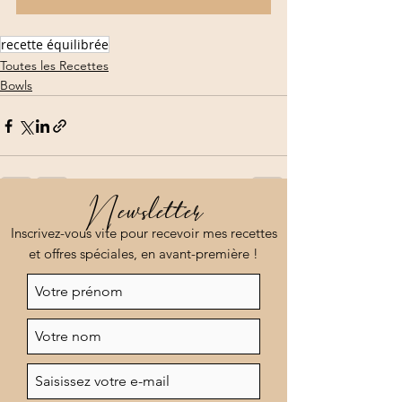
recette équilibrée
Toutes les Recettes
Bowls
Newsletter
Voir tout
Posts récents
Inscrivez-vous vite pour recevoir mes recettes
et offres spéciales, en avant-première !