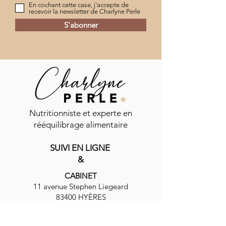
En cochant cette case, j'accepte de
recevoir la newsletter de Charlyne Perle
S'abonner
Commentaires
Nutritionniste et experte en
rééquilibrage alimentaire
Vinaigrette shaker
SUIVI EN LIGNE
Rédigez un commentaire...
Carpaccio de be
&
mozzarella
CABINET
11 avenue Stephen Liegeard
83400 HYÈRES
nutrifevre@gmail.com