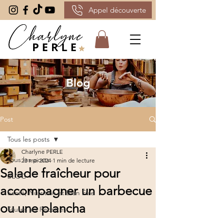
Appel découverte
Blog
Post
Tous les posts
Charlyne PERLE
Tous les posts
23 mai 2024
1 min de lecture
Salade fraîcheur pour
BLOG
accompagner un barbecue
Santé, Nutrition et Bien Être
ou une plancha
Toutes les Recettes