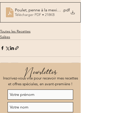
Poulet, penne à la mexicaine
.pdf
Télécharger PDF • 218KB
Toutes les Recettes
Salées
Newsletter
Voir tout
Posts récents
Inscrivez-vous vite pour recevoir mes recettes
et offres spéciales, en avant-première !