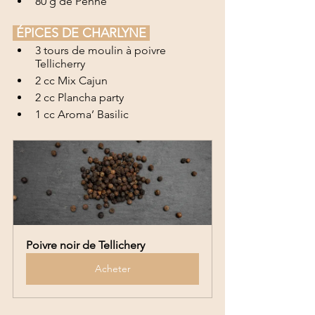
80 g de Penne
 ÉPICES DE CHARLYNE 
3 tours de moulin à poivre 
Tellicherry
2 cc Mix Cajun
2 cc Plancha party
1 cc Aroma’ Basilic 
Poivre noir de Tellichery
Acheter