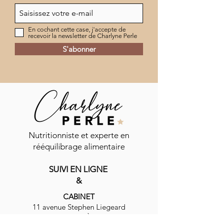
En cochant cette case, j'accepte de
recevoir la newsletter de Charlyne Perle
S'abonner
Commentaires
Nutritionniste et experte en
rééquilibrage alimentaire
Vinaigrette shaker
SUIVI EN LIGNE
Rédigez un commentaire...
Carpaccio de be
&
mozzarella
CABINET
11 avenue Stephen Liegeard
83400 HYÈRES