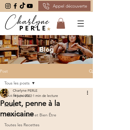
Appel découverte
Blog
Post
Tous les posts
Charlyne PERLE
Tous les posts
14 janv. 2022
1 min de lecture
Poulet, penne à la
BLOG
mexicaine
Santé, Nutrition et Bien Être
Toutes les Recettes