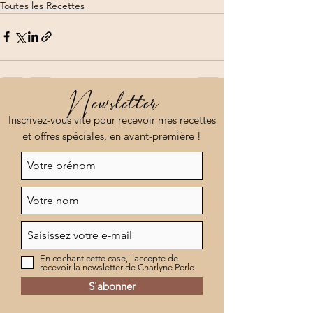
Toutes les Recettes
Newsletter
Voir tout
Posts récents
Inscrivez-vous vite pour recevoir mes recettes
et offres spéciales, en avant-première !
En cochant cette case, j'accepte de
recevoir la newsletter de Charlyne Perle
S'abonner