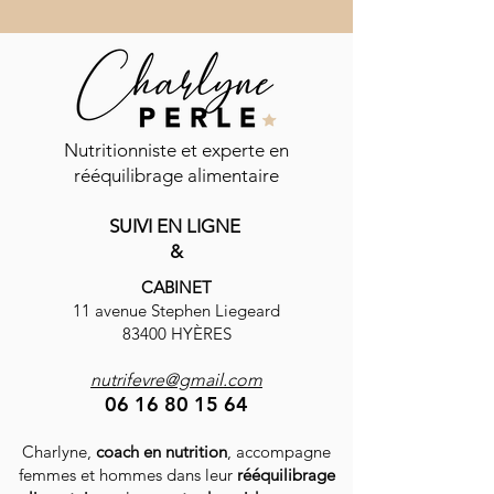
Commentaires
Nutritionniste et experte en
rééquilibrage alimentaire
Vinaigrette shaker
SUIVI EN LIGNE
Rédigez un commentaire...
Carpaccio de be
&
mozzarella
CABINET
11 avenue Stephen Liegeard
83400 HYÈRES
nutrifevre@gmail.com
06 16 80 15 64
Charlyne,
coach en nutrition
, accompagne
femmes et hommes dans leur
rééquilibrage