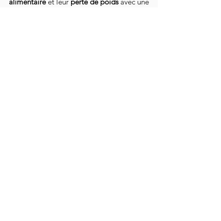
alimentaire
et leur
perte de poids
avec une
approche à la fois simple, naturelle et
bienveillante.
Grâce à ses
programmes en autonomie, ses
coachings personnalisés
(en ligne ou en
cabinet),
ses livres et sa boutique d’épices
,
elle guide chacun vers une alimentation plus
saine, pleine de vitalité et de plaisir.
Auteure de 2 livres
Accueil
Calculez votre IMC
Programmes
- Détox "Silhouette éclair"