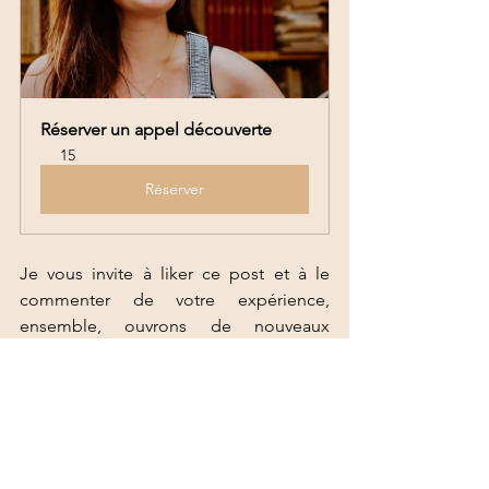
Réserver un appel découverte
15
Réserver
Je vous invite à liker ce post et à le 
commenter de votre expérience, 
ensemble, ouvrons de nouveaux 
horizons ! 
Nutritivement, 
Charline ❤️
rééquilibrage alimentaire
alimentation
BLOG