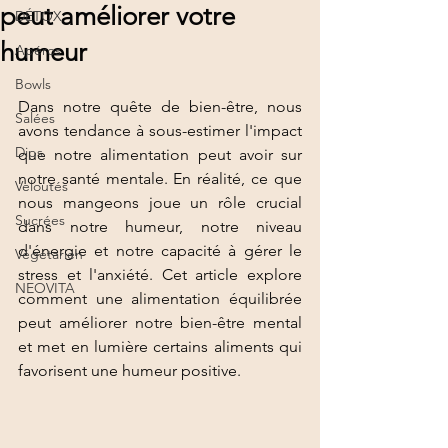
peut améliorer votre
DÉTOX
humeur
Apéros
Bowls
Dans notre quête de bien-être, nous 
Salées
avons tendance à sous-estimer l'impact 
Dips
que notre alimentation peut avoir sur 
notre santé mentale. En réalité, ce que 
Veloutés
nous mangeons joue un rôle crucial 
Sucrées
dans notre humeur, notre niveau 
d'énergie et notre capacité à gérer le 
Végétarien
stress et l'anxiété. Cet article explore 
NEOVITA
comment une alimentation équilibrée 
peut améliorer notre bien-être mental 
et met en lumière certains aliments qui 
favorisent une humeur positive.