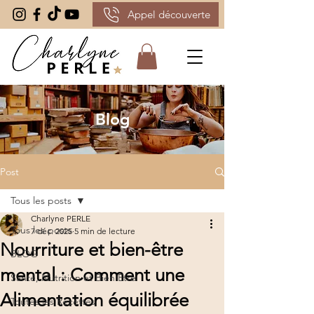
Appel découverte
Blog
Post
Tous les posts
Charlyne PERLE
Tous les posts
7 déc. 2025
5 min de lecture
Nourriture et bien-être
BLOG
mental : Comment une
Santé, Nutrition et Bien Être
Alimentation équilibrée
Toutes les Recettes