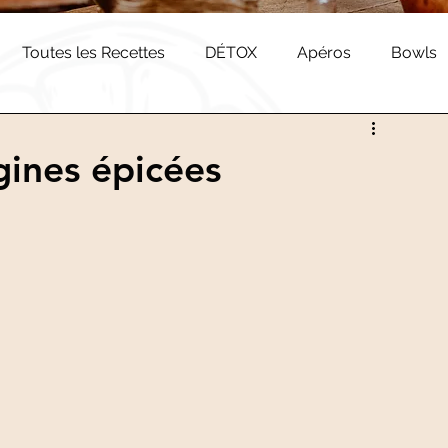
Toutes les Recettes
DÉTOX
Apéros
Bowls
arien
NEOVITA
gines épicées