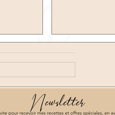
 shaker
Carpaccio de betterave
mozzarella
Newsletter
 vite pour recevoir mes recettes et offres spéciales, en a