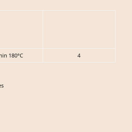
min 180°C
4
es