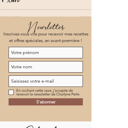
Newsletter
Voir tout
Posts récents
Inscrivez-vous vite pour recevoir mes recettes
et offres spéciales, en avant-première !
En cochant cette case, j'accepte de
recevoir la newsletter de Charlyne Perle
S'abonner