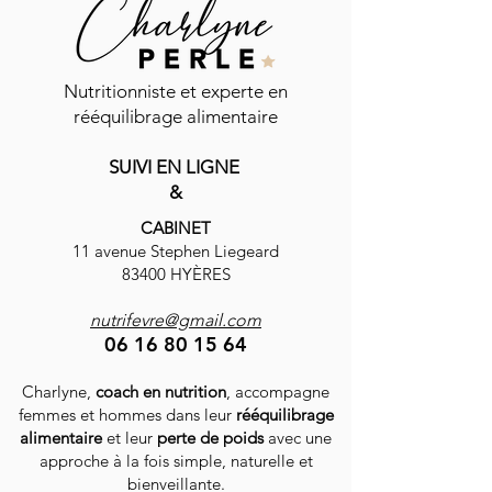
Commentaires
Nutritionniste et experte en
rééquilibrage alimentaire
Vinaigrette shaker
SUIVI EN LIGNE
Rédigez un commentaire...
Carpaccio de be
&
mozzarella
CABINET
11 avenue Stephen Liegeard
83400 HYÈRES
nutrifevre@gmail.com
06 16 80 15 64
Charlyne,
coach en nutrition
, accompagne
femmes et hommes dans leur
rééquilibrage
alimentaire
et leur
perte de poids
avec une
approche à la fois simple, naturelle et
bienveillante.