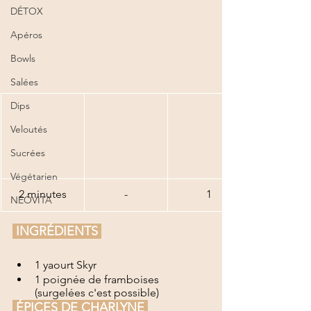
DÉTOX
Apéros
Bowls
Salées
Dips
Veloutés
Sucrées
Végétarien
2 minutes
-
1
NEOVITA
 INGRÉDIENTS 
1 yaourt Skyr
1 poignée de framboises 
(surgelées c'est possible)
 ÉPICES DE CHARLYNE 