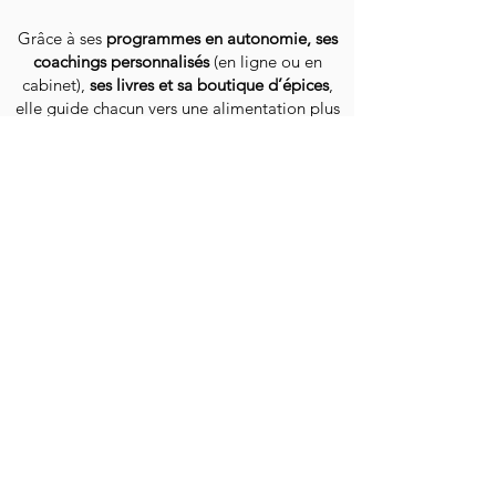
Grâce à ses
programmes en autonomie, ses
coachings personnalisés
(en ligne ou en
cabinet),
ses livres et sa boutique d’épices
,
elle guide chacun vers une alimentation plus
saine, pleine de vitalité et de plaisir.
Auteure de 2 livres
Accueil
Calculez votre IMC
Programmes
- Détox "Silhouette éclair"
-
Rééquilibrage alimentaire femme
-
Rééquilibrage alimentaire homme