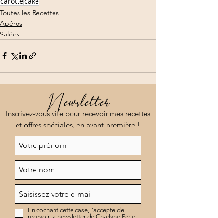
carotte
cake
Toutes les Recettes
Apéros
Salées
Newsletter
Voir tout
Posts récents
Inscrivez-vous vite pour recevoir mes recettes
et offres spéciales, en avant-première !
En cochant cette case, j'accepte de
recevoir la newsletter de Charlyne Perle