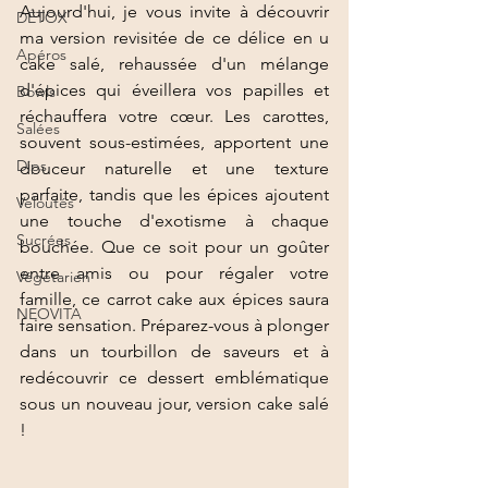
Aujourd'hui, je vous invite à découvrir 
DÉTOX
ma version revisitée de ce délice en u 
Apéros
cake salé, rehaussée d'un mélange 
d'épices qui éveillera vos papilles et 
Bowls
réchauffera votre cœur. Les carottes, 
Salées
souvent sous-estimées, apportent une 
Dips
douceur naturelle et une texture 
parfaite, tandis que les épices ajoutent 
Veloutés
une touche d'exotisme à chaque 
Sucrées
bouchée. Que ce soit pour un goûter 
entre amis ou pour régaler votre 
Végétarien
famille, ce carrot cake aux épices saura 
NEOVITA
faire sensation. Préparez-vous à plonger 
dans un tourbillon de saveurs et à 
redécouvrir ce dessert emblématique 
sous un nouveau jour, version cake salé 
!