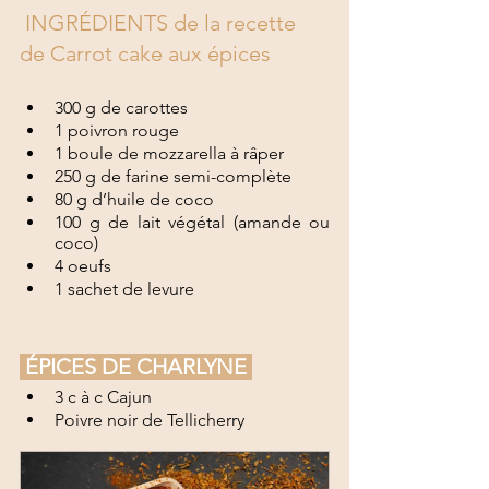
 INGRÉDIENTS de la recette 
de Carrot cake aux épices
300 g de carottes
1 poivron rouge
1 boule de mozzarella à râper
250 g de farine semi-complète
80 g d’huile de coco
100 g de lait végétal (amande ou 
coco)
4 oeufs
1 sachet de levure
 ÉPICES DE CHARLYNE 
3 c à c Cajun
Poivre noir de Tellicherry