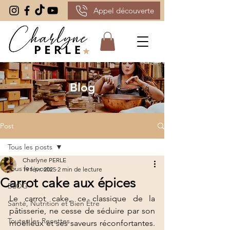
Appel découverte
Blog
Post
Tous les posts
Charlyne PERLE
Tous les posts
19 févr. 2025
2 min de lecture
Carrot cake aux épices
BLOG
Le carrot cake, ce classique de la 
Santé, Nutrition et Bien Être
pâtisserie, ne cesse de séduire par son 
Toutes les Recettes
moelleux et ses saveurs réconfortantes. 