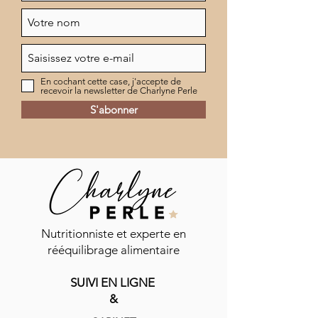
En cochant cette case, j'accepte de
recevoir la newsletter de Charlyne Perle
S'abonner
Commentaires
Nutritionniste et experte en
rééquilibrage alimentaire
Vinaigrette shaker
SUIVI EN LIGNE
Rédigez un commentaire...
Carpaccio de be
&
mozzarella