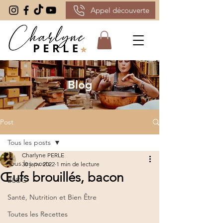
Appel découverte
Blog
Post
Tous les posts
Charlyne PERLE
Tous les posts
30 janv. 2022
1 min de lecture
Œufs brouillés, bacon
BLOG
Santé, Nutrition et Bien Être
Toutes les Recettes