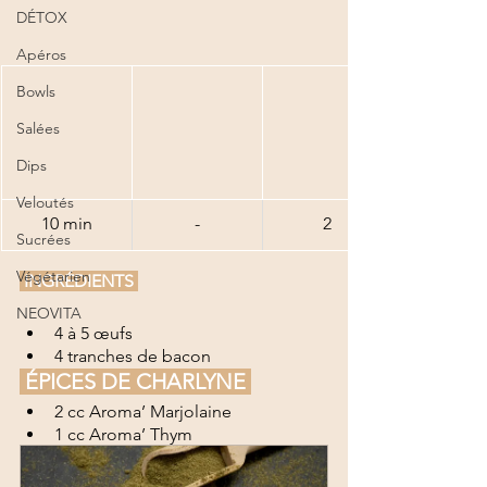
DÉTOX
Apéros
Bowls
Salées
Dips
Veloutés
10 min
-
2
Sucrées
Végétarien
 INGRÉDIENTS 
NEOVITA
4 à 5 œufs
4 tranches de bacon
 ÉPICES DE CHARLYNE 
2 cc Aroma’ Marjolaine
1 cc Aroma’ Thym