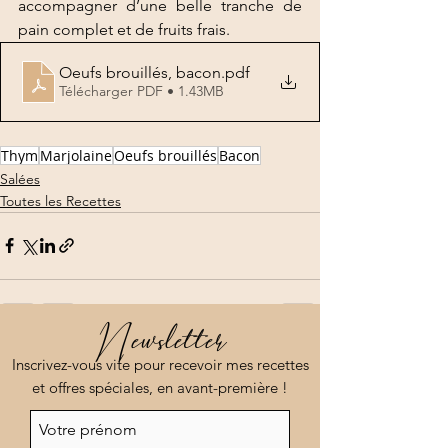
accompagner d’une belle tranche de 
pain complet et de fruits frais.
Oeufs brouillés, bacon
.pdf
Télécharger PDF • 1.43MB
Thym
Marjolaine
Oeufs brouillés
Bacon
Salées
Toutes les Recettes
Newsletter
Voir tout
Posts récents
Inscrivez-vous vite pour recevoir mes recettes
et offres spéciales, en avant-première !