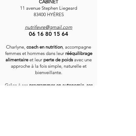
CABINET
11 avenue Stephen Liegeard
83400 HYÈRES
nutrifevre@gmail.com
06 16 80 15 64
Charlyne,
coach en nutrition
, accompagne
femmes et hommes dans leur
rééquilibrage
alimentaire
et leur
perte de poids
avec une
approche à la fois simple, naturelle et
bienveillante.
Grâce à ses
programmes en autonomie, ses
coachings personnalisés
(en ligne ou en
cabinet),
ses livres et sa boutique d’épices
,
elle guide chacun vers une alimentation plus
saine, pleine de vitalité et de plaisir.
Auteure de 2 livres